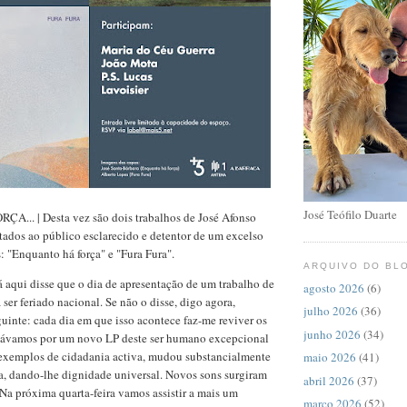
José Teófilo Duarte
.. | Desta vez são dois trabalhos de José Afonso
tados ao público esclarecido e detentor de um excelso
: "Enquanto há força" e "Fura Fura".
ARQUIVO DO BL
 aqui disse que o dia de apresentação de um trabalho de
agosto 2026
(6)
ser feriado nacional. Se não o disse, digo agora,
julho 2026
(36)
uinte: cada dia em que isso acontece faz-me reviver os
junho 2026
(34)
iávamos por um novo LP deste ser humano excepcional
 exemplos de cidadania activa, mudou substancialmente
maio 2026
(41)
a, dando-lhe dignidade universal. Novos sons surgiram
abril 2026
(37)
 Na próxima quarta-feira vamos assistir a mais um
março 2026
(52)