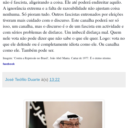
não é fascista, aligeirando a coisa. Ele até poderá endireitar aquilo.
A ignorância extrema e a falta de razoabilidade não ajustam coisa
nenhuma. Só pioram tudo. Outros fascistas entronados por eleições
tiveram mais cuidado com o discurso. Este canalha poderá ser só
isso, um canalha, mas o discurso é o de um fascista em actividade e
com sérios problemas de disfarce. Um imbecil disfarça mal. Quem
nele vota não pode dizer que não sabe o que ele quer. Logo: vota no
que ele defende ou é completamente idiota como ele. Ou canalha
como ele. Também pode ser.
Imagem: 'Contra a Repressão no Brasil', João Abel Manta. Cartaz de 1977. É o eterno retorno.
facebook
José Teófilo Duarte
à(s)
13:22