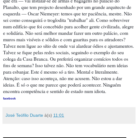
que era — vai instalar-se de armas e bagagens no palácio do
Planalto, que tem projecto desenhado por um grande arquitecto de
esquerda — Oscar Niemeyer: temos que ter paciência, mestre. Não
sei como conseguirá o troglodita "trabalhar" ali. Como sobreviver
num edifício que foi concebido para acolher gente civilizada, alegre
e solidária. Não será melhor manda
r fazer um outro palácio, com
muros mais visíveis e sólidos e com guaritas para os atiradores?
Talvez nem ligue ao sítio de onde vai alardear ódios e ajustamentos.
Talvez se fique pelas redes sociais, seguindo o exemplo do seu
colega da Casa Branca. Ou preferirá organizar comícios todos os
fins de semana? Isso talvez não. Não tem vocabulário nem ideias
para esbanjar. Este é mesmo só a tiro. Mental e literalmente.
Atenção: caso isso aconteça, não me acusem. Não estou a dar
ideias. É só o que me parece que poderá acontecer. Ninguém
encontra competência e sentido de estado num idiota.
facebook
José Teófilo Duarte
à(s)
11:01