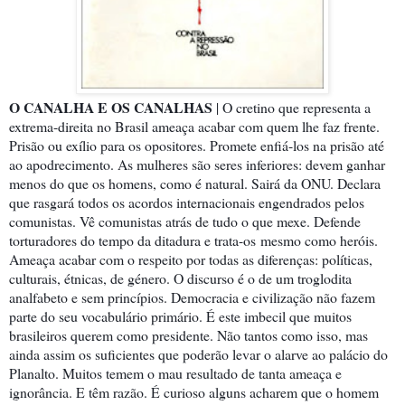
O CANALHA E OS CANALHAS
| O cretino que representa a
extrema-direita no Brasil ameaça acabar com quem lhe faz frente.
Prisão ou exílio para os opositores. Promete enfiá-los na prisão até
ao apodrecimento. As mulheres são seres inferiores: devem ganhar
menos do que os homens, como é natural. Sairá da ONU. Declara
que rasgará todos os acordos internacionais engendrados pelos
comunistas. Vê comunistas atrás de tudo o que mexe. Defende
torturadores do tempo da ditadura e trata-os
mesmo como heróis.
Ameaça acabar com o respeito por todas as diferenças: políticas,
culturais, étnicas, de género. O discurso é o de um troglodita
analfabeto e sem princípios. Democracia e civilização não fazem
parte do seu vocabulário primário. É este imbecil que muitos
brasileiros querem como presidente. Não tantos como isso, mas
ainda assim os suficientes que poderão levar o alarve ao palácio do
Planalto. Muitos temem o mau resultado de tanta ameaça e
ignorância. E têm razão. É curioso alguns acharem que o homem