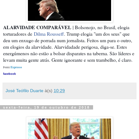
ALARVIDADE COMPARÁVEL
| Bolsonojo, no Brasil, elogia
torturadores de
Dilma Rousseff
. Trump elogia "um dos seus" que
deu um enxugo de porrada num jornalista. Feitos um para o outro,
em elogios da alarvidade. Alarvidadade perigosa, diga-se. Estes
energúmenos não estão a bolsar disparates na taberna. São líderes e
levam muita gente atrás. Gente ignorante e sem trambelho, é claro.
Expresso
Fonte
facebook
José Teófilo Duarte
à(s)
10:29
sexta-feira, 19 de outubro de 2018