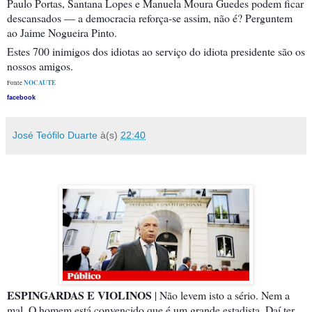
Paulo Portas, Santana Lopes e Manuela Moura Guedes podem ficar
descansados — a democracia reforça-se assim, não é? Perguntem
ao Jaime Nogueira Pinto.
Este
s 700 inimigos dos idiotas ao serviço do idiota presidente são os
nossos amigos.
NOCAUTE
Fonte
facebook
José Teófilo Duarte
à(s)
22:40
ESPINGARDAS E VIOLINOS
| Não levem isto a sério. Nem a
mal. O homem está convencido que é um grande estadista. Daí ter