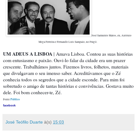
José Sarmento Matos, eu, António
Mega Ferreira e Fernando Luís Sampaio, no Frágil.
UM ADEUS A LISBOA
|
Amava Lisboa. Contou as suas histórias
com entusiasmo e paixão. Ouvi-lo falar da cidade era um prazer
crescente. Trabalhámos juntos. Fizemos livros, folhetos, materiais
que divulgavam o seu imenso saber. Acreditávamos que o Zé
conhecia todos os segredos que a cidade esconde. Para mim foi
sobretudo o amigo de tantas histórias e convivências. Gostava muito
dele. Foi bom conhecer-te, Zé.
Público
Fonte
facebook
José Teófilo Duarte
à(s)
15:03