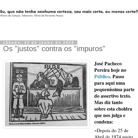
sábado, 22 de junho de 2024
Os "justos" contra os "impuros"
José Pacheco
Pereira hoje no
Público
. Passo
para aqui uma
pequeníssima parte
do assertivo texto.
Mas diz tanto
sobre esta choldra
que nos julga e
condena:
«Depois do 25 de
Abril de 1974 muita