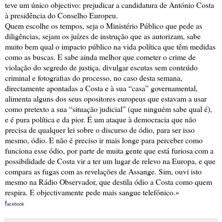
teve um único objectivo: prejudicar a candidatura de António Costa
à presidência do Conselho Europeu.
Quem escolhe os tempos, seja o Ministério Público que pede as
diligências, sejam os juízes de instrução que as autorizam, sabe
muito bem qual o impacto público na vida política que têm medidas
como as buscas. E sabe ainda melhor que cometer o crime de
violação do segredo de justiça, divulgar escutas sem conteúdo
criminal e fotografias do processo, no caso desta semana,
directamente apontadas a Costa e à sua “casa” governamental,
alimenta alguns dos seus opositores europeus que estavam a usar
como pretexto a sua “situação judicial” (que ninguém sabe qual é),
e é pura política e da pior. É um ataque à democracia que não
precisa de qualquer lei sobre o discurso de ódio, para ser isso
mesmo, ódio. E não é preciso ir mais longe para perceber como
funciona esse ódio, por parte de muita gente que está furiosa com a
possibilidade de Costa vir a ter um lugar de relevo na Europa, e que
compara as fugas com as revelações de Assange. Sim, ouvi isto
mesmo na Rádio Observador, que destila ódio a Costa como quem
respira. E objectivamente pede mais sangue telefónico.»
f
acebook