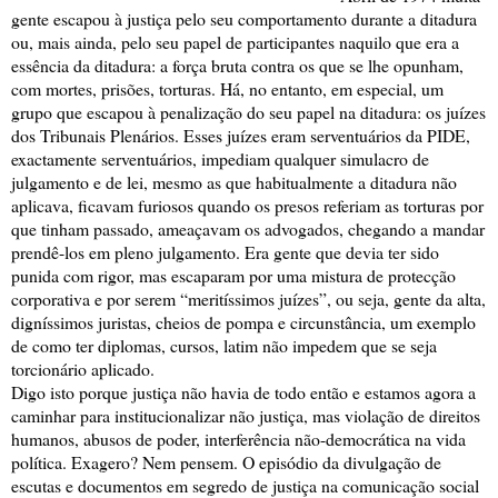
gente escapou à justiça pelo seu comportamento durante a ditadura
ou, mais ainda, pelo seu papel de participantes naquilo que era a
essência da ditadura: a força bruta contra os que se lhe opunham,
com mortes, prisões, torturas. Há, no entanto, em
especial, um
grupo que escapou à penalização do seu papel na ditadura: os juízes
dos Tribunais Plenários. Esses juízes eram serventuários da PIDE,
exactamente serventuários, impediam qualquer simulacro de
julgamento e de lei, mesmo as que habitualmente a ditadura não
aplicava, ficavam furiosos quando os presos referiam as torturas por
que tinham passado, ameaçavam os advogados, chegando a mandar
prendê-los em pleno julgamento. Era gente que devia ter sido
punida com rigor, mas escaparam por uma mistura de protecção
corporativa e por serem “meritíssimos juízes”, ou seja, gente da alta,
digníssimos juristas, cheios de pompa e circunstância, um exemplo
de como ter diplomas, cursos, latim não impedem que se seja
torcionário aplicado.
Digo isto porque justiça não havia de todo então e estamos agora a
caminhar para institucionalizar não justiça, mas violação de direitos
humanos, abusos de poder, interferência não-democrática na vida
política. Exagero? Nem pensem. O episódio da divulgação de
escutas e documentos em segredo de justiça na comunicação social